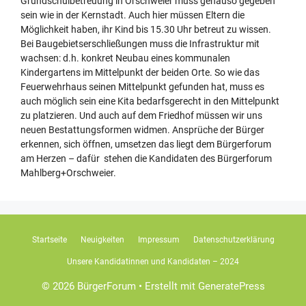
Grundschulbetreuung in Orschweier muss genauso gegeben
sein wie in der Kernstadt. Auch hier müssen Eltern die
Möglichkeit haben, ihr Kind bis 15.30 Uhr betreut zu wissen.
Bei Baugebietserschließungen muss die Infrastruktur mit
wachsen: d.h. konkret Neubau eines kommunalen
Kindergartens im Mittelpunkt der beiden Orte. So wie das
Feuerwehrhaus seinen Mittelpunkt gefunden hat, muss es
auch möglich sein eine Kita bedarfsgerecht in den Mittelpunkt
zu platzieren. Und auch auf dem Friedhof müssen wir uns
neuen Bestattungsformen widmen. Ansprüche der Bürger
erkennen, sich öffnen, umsetzen das liegt dem Bürgerforum
am Herzen – dafür stehen die Kandidaten des Bürgerforum
Mahlberg+Orschweier.
Startseite
Neuigkeiten
Impressum
Datenschutzerklärung
Unsere Kandidatinnen und Kandidaten – 2024
© 2026 BürgerForum
• Erstellt mit
GeneratePress